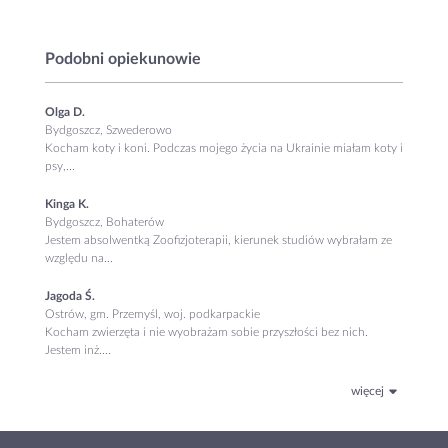
Podobni opiekunowie
Olga D.
Bydgoszcz, Szwederowo
Kocham koty i koni. Podczas mojego życia na Ukrainie miałam koty i
psy,...
Kinga K.
Bydgoszcz, Bohaterów
Jestem absolwentką Zoofizjoterapii, kierunek studiów wybrałam ze
względu na...
Jagoda Ś.
Ostrów, gm. Przemyśl, woj. podkarpackie
Kocham zwierzęta i nie wyobrażam sobie przyszłości bez nich.
Jestem inż....
więcej