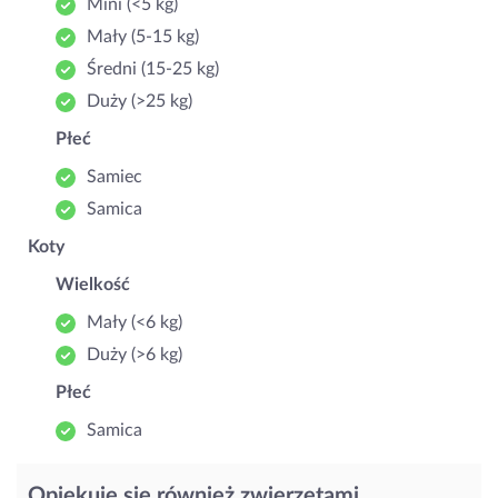
Mini (<5 kg)
Mały (5‑15 kg)
Średni (15‑25 kg)
Duży (>25 kg)
Płeć
Samiec
Samica
Koty
Wielkość
Mały (<6 kg)
Duży (>6 kg)
Płeć
Samica
Opiekuję się również zwierzętami