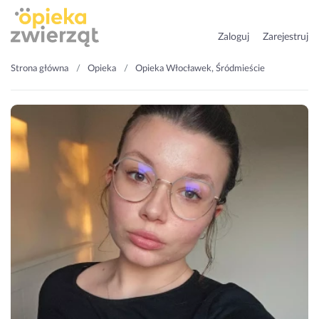
Zaloguj
Zarejestruj
Strona główna
Opieka
Opieka Włocławek, Śródmieście