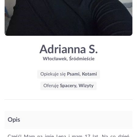
Adrianna S.
Włocławek, Śródmieście
Opiekuje się
Psami, Kotami
Oferuję
Spacery, Wizyty
Opis
Cześć! Mam na imię Lena i mam 17 lat. Na co dzień