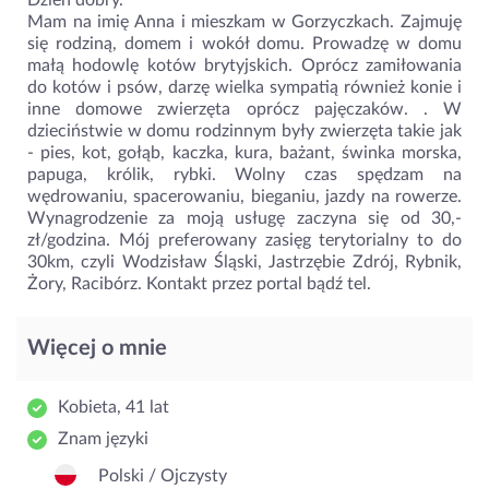
Dzień dobry.
Mam na imię Anna i mieszkam w Gorzyczkach. Zajmuję
się rodziną, domem i wokół domu. Prowadzę w domu
małą hodowlę kotów brytyjskich. Oprócz zamiłowania
do kotów i psów, darzę wielka sympatią również konie i
inne domowe zwierzęta oprócz pajęczaków. . W
dzieciństwie w domu rodzinnym były zwierzęta takie jak
- pies, kot, gołąb, kaczka, kura, bażant, świnka morska,
papuga, królik, rybki. Wolny czas spędzam na
wędrowaniu, spacerowaniu, bieganiu, jazdy na rowerze.
Wynagrodzenie za moją usługę zaczyna się od 30,-
zł/godzina. Mój preferowany zasięg terytorialny to do
30km, czyli Wodzisław Śląski, Jastrzębie Zdrój, Rybnik,
Żory, Racibórz. Kontakt przez portal bądź tel.
Więcej o mnie
Kobieta, 41 lat
Znam języki
Polski / Ojczysty