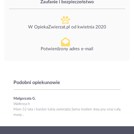
Zaufanie i bezpieczeństwo
W OpiekaZwierzat.pl od
kwietnia 2020
Potwierdzony adres e-mail
Podobni opiekunowie
Małgorzata G.
Wałbrzych
Mam 52 lata i bardzo lubię zwierzęta.Sama miałam dwa psy oraz całą
masę...