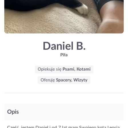
Daniel B.
Piła
Opiekuje się
Psami, Kotami
Oferuję
Spacery, Wizyty
Opis
Cześć, jestem Daniel i od 7 lat mam Swojego kota Leosia.