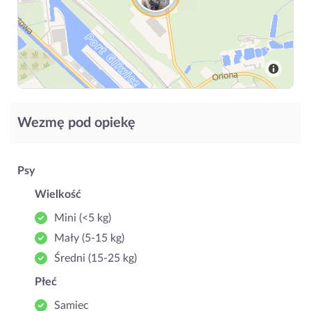
Wezmę pod opiekę
Psy
Wielkość
Mini (<5 kg)
Mały (5‑15 kg)
Średni (15‑25 kg)
Płeć
Samiec