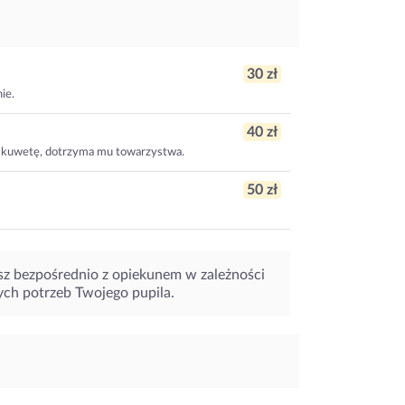
30 zł
ie.
40 zł
i kuwetę, dotrzyma mu towarzystwa.
50 zł
sz bezpośrednio z opiekunem w zależności
ych potrzeb Twojego pupila.