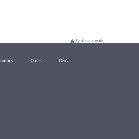
Zgłoś naruszenie
pomocy
O nas
DSA