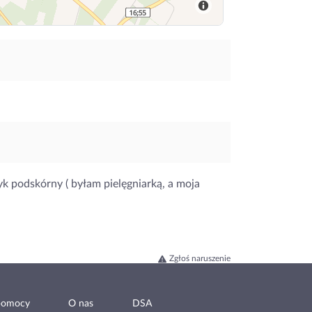
yk podskórny ( byłam pielęgniarką, a moja
Zgłoś naruszenie
pomocy
O nas
DSA