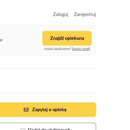
Zaloguj
Zarejestruj
Znajdź opiekuna
ów
Jesteś opiekunem?
Stwórz profil
Zapytaj o opiekę