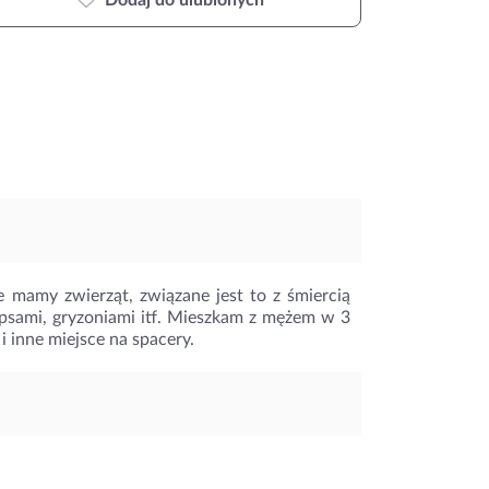
Dodaj do ulubionych
e mamy zwierząt, związane jest to z śmiercią
 psami, gryzoniami itf. Mieszkam z mężem w 3
i inne miejsce na spacery.