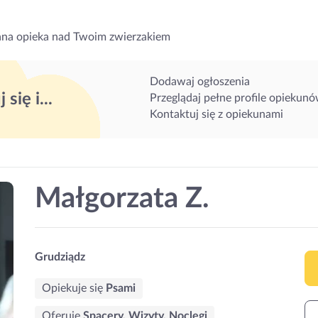
na opieka nad Twoim zwierzakiem
Dodawaj ogłoszenia
 się i...
Przeglądaj pełne profile opiekun
Kontaktuj się z opiekunami
Małgorzata Z.
Grudziądz
Opiekuje się
Psami
Oferuję
Spacery, Wizyty, Noclegi