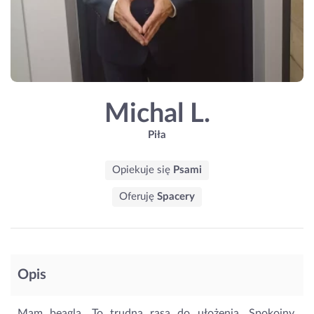
Michal L.
Piła
Opiekuje się
Psami
Oferuję
Spacery
Opis
Mam beagla. To trudna rasa do ułożenia. Spokojny,