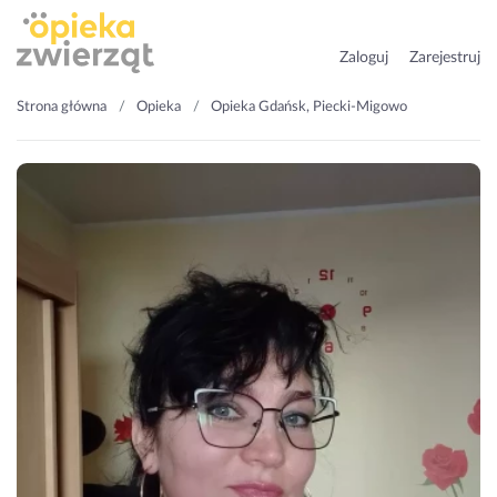
Zaloguj
Zarejestruj
Strona główna
Opieka
Opieka Gdańsk, Piecki-Migowo