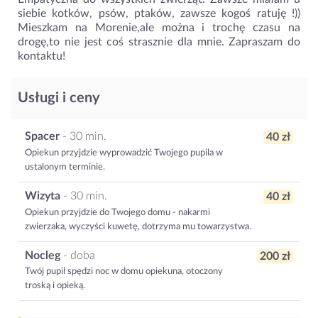
siebie kotków, psów, ptaków, zawsze kogoś ratuję !))
Mieszkam na Morenie,ale można i trochę czasu na
drogę,to nie jest coś strasznie dla mnie. Zapraszam do
kontaktu!
Usługi i ceny
Spacer
- 30 min.
40 zł
Opiekun przyjdzie wyprowadzić Twojego pupila w
ustalonym terminie.
Wizyta
- 30 min.
40 zł
Opiekun przyjdzie do Twojego domu - nakarmi
zwierzaka, wyczyści kuwetę, dotrzyma mu towarzystwa.
Nocleg
- doba
200 zł
Twój pupil spędzi noc w domu opiekuna, otoczony
troską i opieką.