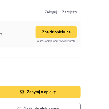
Zaloguj
Zarejestruj
Znajdź opiekuna
ów
Jesteś opiekunem?
Stwórz profil
Zapytaj o opiekę