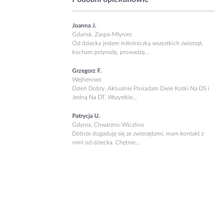
Joanna J.
Gdańsk, Zaspa-Młyniec
Od dziecka jestem miłośniczką wszystkich zwierząt,
kocham przyrodę, prowadzę...
Grzegorz F.
Wejherowo
Dzień Dobry. Aktualnie Posiadam Dwie Kotki Na DS i
Jedną Na DT. Wszystkie...
Patrycja U.
Gdynia, Chwarzno-Wiczlino
Dobrze dogaduję się ze zwierzętami, mam kontakt z
nimi od dziecka. Chętnie...