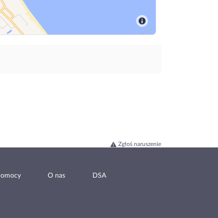
Zgłoś naruszenie
pomocy
O nas
DSA