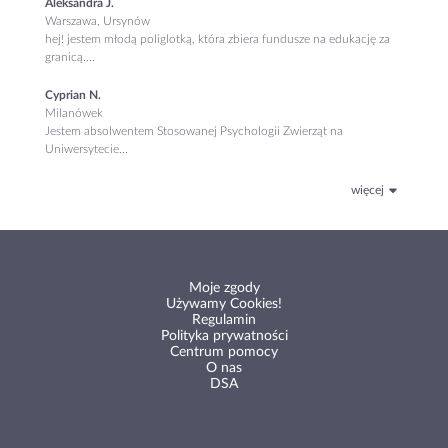
Aleksandra J.
Warszawa, Ursynów
hej! jestem młodą poliglotką, która zbiera fundusze na edukację za
granicą....
Cyprian N.
Milanówek
Jestem absolwentem Stosowanej Psychologii Zwierząt na
Uniwersytecie...
więcej
Moje zgody
Używamy Cookies!
Regulamin
Polityka prywatności
Centrum pomocy
O nas
DSA