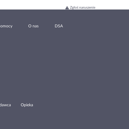
Zgłoś naruszenie
pomocy
O nas
DSA
odawca
Opieka