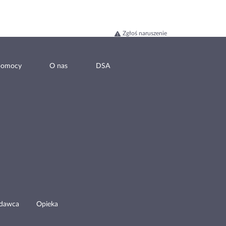
Zgłoś naruszenie
pomocy
O nas
DSA
odawca
Opieka