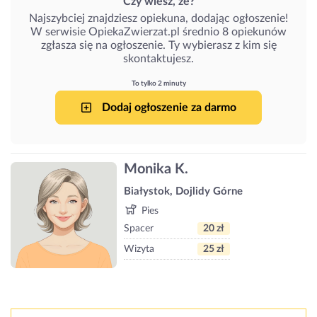
Czy wiesz, że?
Najszybciej znajdziesz opiekuna, dodając ogłoszenie!
W serwisie OpiekaZwierzat.pl średnio 8 opiekunów
zgłasza się na ogłoszenie. Ty wybierasz z kim się
skontaktujesz.
To tylko 2 minuty
Dodaj ogłoszenie za darmo
Monika K.
Białystok, Dojlidy Górne
Pies
Spacer
20 zł
Wizyta
25 zł