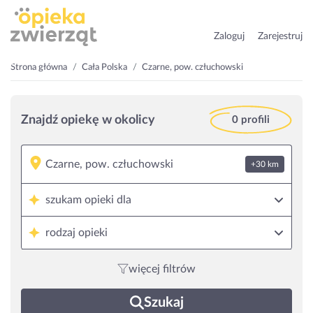
Zaloguj
Zarejestruj
Strona główna
Cała Polska
Czarne, pow. człuchowski
Znajdź opiekę w okolicy
0 profili
+30 km
szukam opieki dla
rodzaj opieki
więcej filtrów
Szukaj