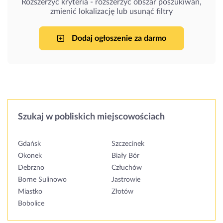
Rozszerzyć kryteria - rozszerzyć obszar poszukiwań,
zmienić lokalizację lub usunąć filtry
Dodaj ogłoszenie za darmo
Szukaj w pobliskich miejscowościach
Gdańsk
Szczecinek
Okonek
Biały Bór
Debrzno
Człuchów
Borne Sulinowo
Jastrowie
Miastko
Złotów
Bobolice