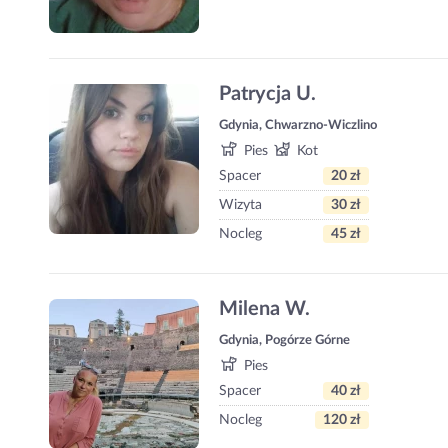
Patrycja U.
Gdynia, Chwarzno-Wiczlino
Pies
Kot
Spacer
20 zł
Wizyta
30 zł
Nocleg
45 zł
Milena W.
Gdynia, Pogórze Górne
Pies
Spacer
40 zł
Nocleg
120 zł