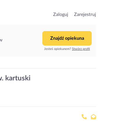
Zaloguj
Zarejestruj
Znajdź opiekuna
ów
Jesteś opiekunem?
Stwórz profil
. kartuski