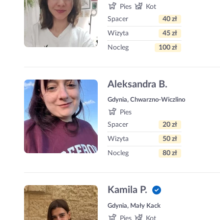
Pies
Kot
Spacer
40 zł
Wizyta
45 zł
Nocleg
100 zł
Aleksandra B.
Gdynia, Chwarzno-Wiczlino
Pies
Spacer
20 zł
Wizyta
50 zł
Nocleg
80 zł
Kamila P.
Gdynia, Mały Kack
Pies
Kot