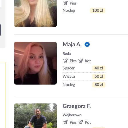
Pies
Nocleg
100 zł
Maja A.
Reda
Pies
Kot
Spacer
40 zł
Wizyta
50 zł
Nocleg
80 zł
Grzegorz F.
Wejherowo
Pies
Kot