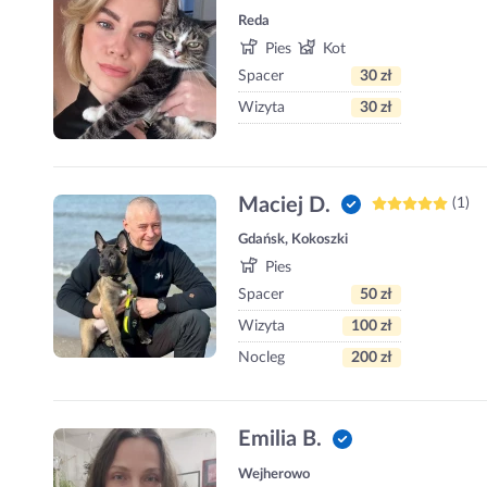
Reda
Pies
Kot
Spacer
30 zł
Wizyta
30 zł
Maciej D.
(1)
Gdańsk, Kokoszki
Pies
Spacer
50 zł
Wizyta
100 zł
Nocleg
200 zł
Emilia B.
Wejherowo