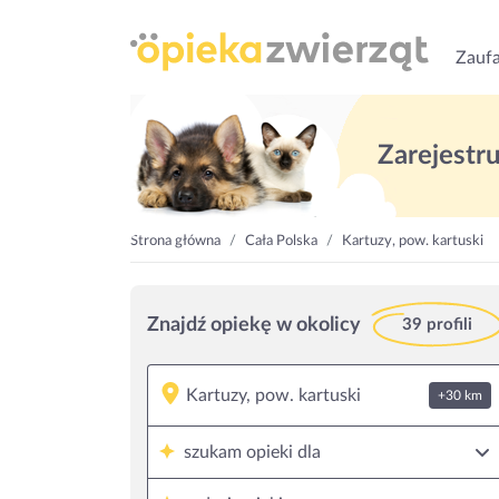
Zaufa
Zarejestruj
Strona główna
Cała Polska
Kartuzy, pow. kartuski
Znajdź opiekę w okolicy
39 profili
+30 km
szukam opieki dla