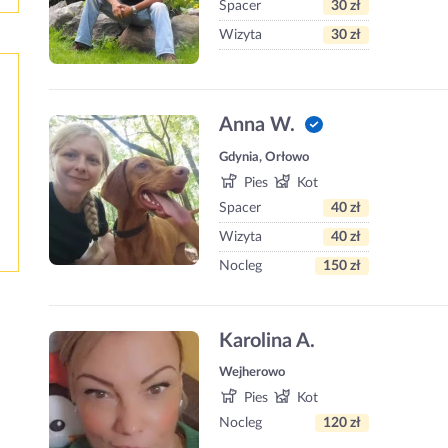
Spacer
30 zł
Wizyta
30 zł
Anna W.
Gdynia, Orłowo
Pies
Kot
Spacer
40 zł
Wizyta
40 zł
Nocleg
150 zł
Karolina A.
Wejherowo
Pies
Kot
Nocleg
120 zł