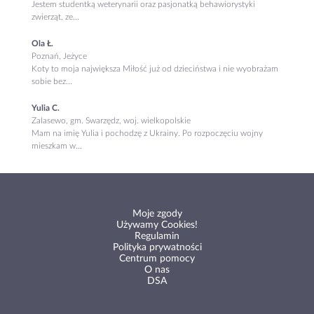
Jestem studentką weterynarii oraz pasjonatką behawiorystyki
zwierząt, ze...
Ola Ł.
Poznań, Jeżyce
Koty to moja największa Miłość już od dzieciństwa i nie wyobrażam
sobie bez...
Yulia C.
Zalasewo, gm. Swarzędz, woj. wielkopolskie
Mam na imię Yulia i pochodzę z Ukrainy. Po rozpoczęciu wojny
mieszkam w...
Moje zgody
Używamy Cookies!
Regulamin
Polityka prywatności
Centrum pomocy
O nas
DSA