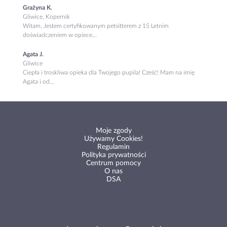
Grażyna K.
Gliwice, Kopernik
Witam, Jestem certyfikowanym petsitterem z 15 Letnim
doświadczeniem w opiece...
Agata J.
Gliwice
Ciepła i troskliwa opieka dla Twojego pupila! Cześć! Mam na imię
Agata i od...
Moje zgody
Używamy Cookies!
Regulamin
Polityka prywatności
Centrum pomocy
O nas
DSA