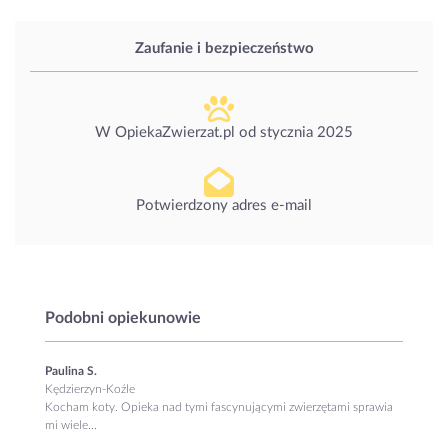
Zaufanie i bezpieczeństwo
W OpiekaZwierzat.pl od
stycznia 2025
Potwierdzony adres e-mail
Podobni opiekunowie
Paulina S.
Kędzierzyn-Koźle
Kocham koty. Opieka nad tymi fascynującymi zwierzętami sprawia
mi wiele...