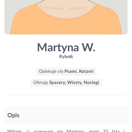
Martyna W.
Rybnik
Opiekuje się
Psami, Kotami
Oferuję
Spacery, Wizyty, Noclegi
Opis
Witam ☺️ nazywam się Martyna, mam 32 lata i