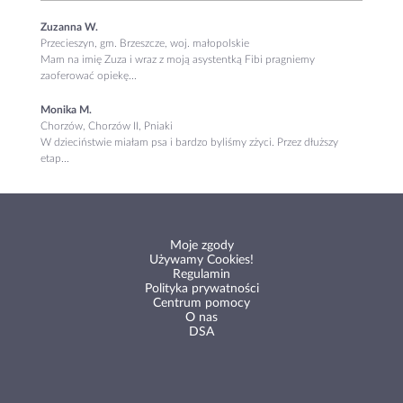
Zuzanna W.
Przecieszyn, gm. Brzeszcze, woj. małopolskie
Mam na imię Zuza i wraz z moją asystentką Fibi pragniemy
zaoferować opiekę...
Monika M.
Chorzów, Chorzów II, Pniaki
W dzieciństwie miałam psa i bardzo byliśmy zżyci. Przez dłuższy
etap...
Moje zgody
Używamy Cookies!
Regulamin
Polityka prywatności
Centrum pomocy
O nas
DSA