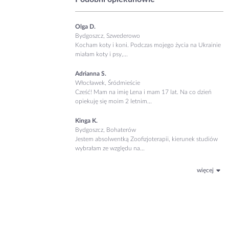
Olga D.
Bydgoszcz, Szwederowo
Kocham koty i koni. Podczas mojego życia na Ukrainie
miałam koty i psy,...
Adrianna S.
Włocławek, Śródmieście
Cześć! Mam na imię Lena i mam 17 lat. Na co dzień
opiekuję się moim 2 letnim...
Kinga K.
Bydgoszcz, Bohaterów
Jestem absolwentką Zoofizjoterapii, kierunek studiów
wybrałam ze względu na...
więcej