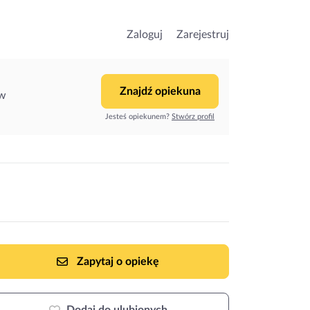
Zaloguj
Zarejestruj
Znajdź opiekuna
ów
Jesteś opiekunem?
Stwórz profil
Zapytaj o opiekę