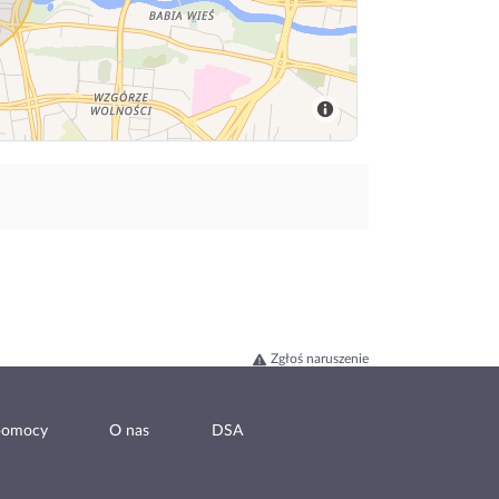
Zgłoś naruszenie
pomocy
O nas
DSA