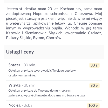
Jestem studentka mam 20 lat. Kocham psy, sama mam
zaadoptowaną Hope ze schroniska z Chorzowa. Mój
piesek jest starszym psiakiem, więc nie dziwne mi wizyty
u weterynarza, aplikowanie leków itp. Chętnie pomogę
innym w wyprowadzaniu pupila. Wchodzi w grę teren
Katowic i Siemianowic Śląskich, ewentualnie Czeladz,
Piekary Śląskie, Bytom, Chorzów.
Usługi i ceny
Spacer
- 30 min.
30 zł
Opiekun przyjdzie wyprowadzić Twojego pupila w
ustalonym terminie.
Wizyta
- 30 min.
30 zł
Opiekun przyjdzie do Twojego domu - nakarmi
zwierzaka, wyczyści kuwetę, dotrzyma mu towarzystwa.
Nocleg
- doba
100 zł