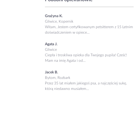
Grażyna K.
Gliwice, Kopernik
Witam, Jestem certyfikowanym petsitterem z 15 Letnim
doświadczeniem w opiece...
Agata J.
Gliwice
Ciepła i troskliwa opieka dla Twojego pupila! Cześć!
Mam na imię Agata i od...
Jacek B.
Bytom, Rozbark
Przez 35 lat miałem jakiegoś psa, a najczęściej sukę,
którą niedawno musiałem...