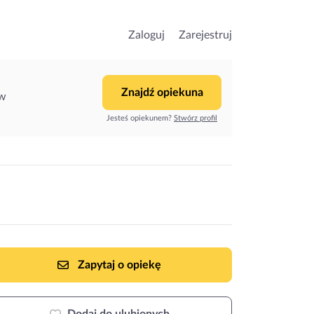
Zaloguj
Zarejestruj
Znajdź opiekuna
ów
Jesteś opiekunem?
Stwórz profil
Zapytaj o opiekę