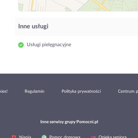
Inne usługi
Usługi pielęgnacyjne
ies!
Regulamin
Polityka prywatności
Centrum 
Inne serwisy grupy Pomocni.pl
Niania
Pomoc domowa
Opieka seniora