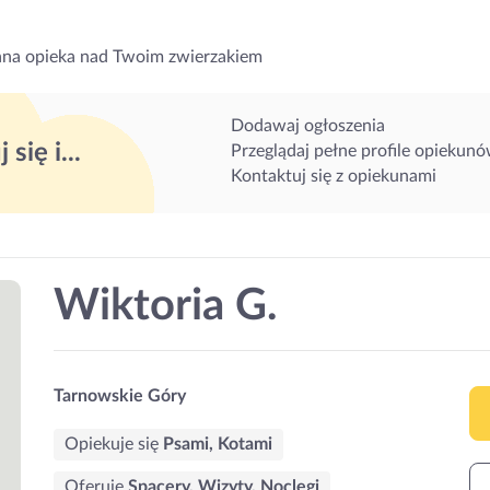
na opieka nad Twoim zwierzakiem
Dodawaj ogłoszenia
 się i...
Przeglądaj pełne profile opiekun
Kontaktuj się z opiekunami
Wiktoria G.
Tarnowskie Góry
Opiekuje się
Psami, Kotami
Oferuję
Spacery, Wizyty, Noclegi