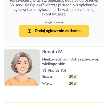
Najszybciej znajdziesz opiekuna, dodając ogłoszenie!
W serwisie OpiekaZwierzat.pl średnio 8 opiekunów
zgłasza się na ogłoszenie. Ty wybierasz z kim się
skontaktujesz.
To tylko 2 minuty
Dodaj ogłoszenie za darmo
Renata M.
Niedźwiedź, gm. Ostrzeszów, woj.
wielkopolskie
Pies
Kot
Spacer
20 zł
Wizyta
20 zł