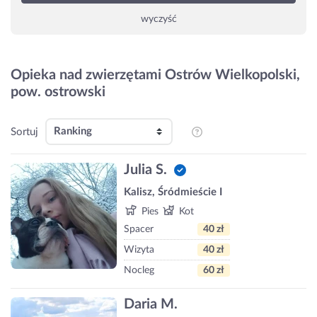
wyczyść
Opieka nad zwierzętami Ostrów Wielkopolski,
pow. ostrowski
Sortuj
Julia S.
Kalisz, Śródmieście I
Pies
Kot
Spacer
40 zł
Wizyta
40 zł
Nocleg
60 zł
Daria M.