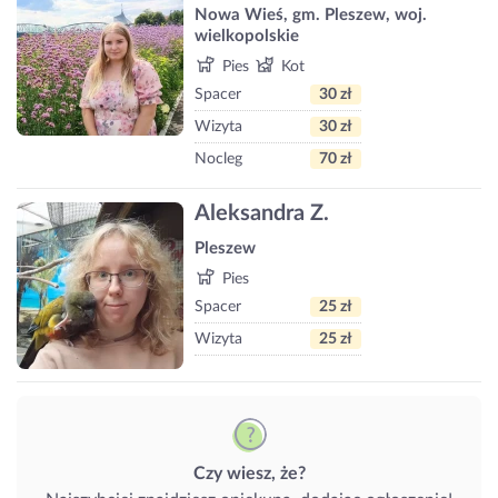
Nowa Wieś, gm. Pleszew, woj.
wielkopolskie
Pies
Kot
Spacer
30 zł
Wizyta
30 zł
Nocleg
70 zł
Aleksandra Z.
Pleszew
Pies
Spacer
25 zł
Wizyta
25 zł
Czy wiesz, że?