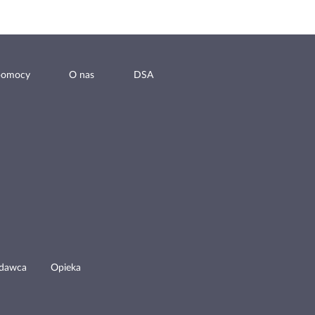
pomocy
O nas
DSA
odawca
Opieka