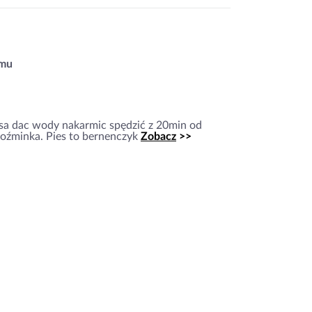
omu
psa dac wody nakarmic spędzić z 20min od
koźminka. Pies to bernenczyk
Zobacz
>>