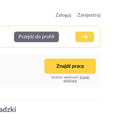
Zaloguj
Zarejestruj
Przejdź do profili
Znajdź pracę
Szukasz opiekuna?
Znajdź
opiekuna
adzki