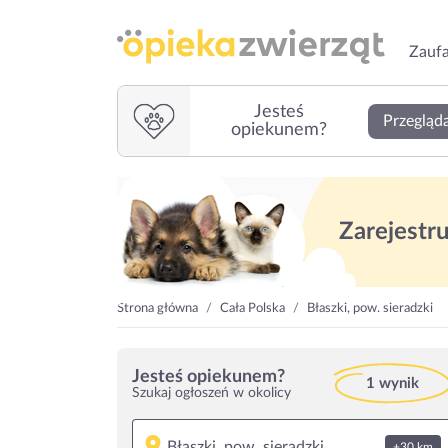
Zaufa
Jesteś
Przegląda
opiekunem?
Zarejestruj
Strona główna
Cała Polska
Błaszki, pow. sieradzki
Jesteś opiekunem?
1 wynik
Szukaj ogłoszeń w okolicy
+30 km