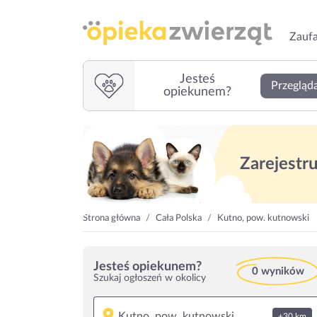
Zaufa
Jesteś
Przegląda
opiekunem?
Zarejestruj
Strona główna
Cała Polska
Kutno, pow. kutnowski
Jesteś opiekunem?
0 wyników
Szukaj ogłoszeń w okolicy
+30 km