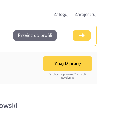
Zaloguj
Zarejestruj
Przejdź do profili
Znajdź pracę
Szukasz opiekuna?
Znajdź
opiekuna
nowski