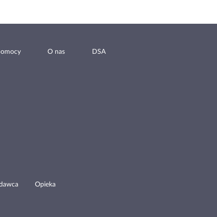
pomocy
O nas
DSA
odawca
Opieka