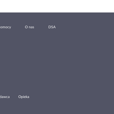
pomocy
O nas
DSA
odawca
Opieka