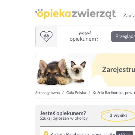
Zaufa
Jesteś
Przegląda
opiekunem?
Zarejestruj
Strona główna
Cała Polska
Kuźnia Raciborska, pow. 
Jesteś opiekunem?
3 wyniki
Szukaj ogłoszeń w okolicy
+30 km