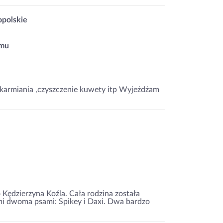
opolskie
omu
armiania ,czyszczenie kuwety itp Wyjeżdżam
Kędzierzyna Koźla. Cała rodzina została
mi dwoma psami: Spikey i Daxi. Dwa bardzo