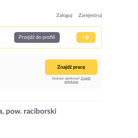
Zaloguj
Zarejestruj
Przejdź do profili
Znajdź pracę
Szukasz opiekuna?
Znajdź
opiekuna
, pow. raciborski