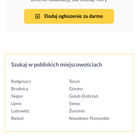
Dodaj ogłoszenie za darmo
Szukaj w pobliskich miejscowościach
Bydgoszcz
Toruń
Brodnica
Górzno
Skępe
Golub-Dobrzyń
Lipno
Sierpc
Lubowidz
Żuromin
Bieżuń
Kowalewo Pomorskie