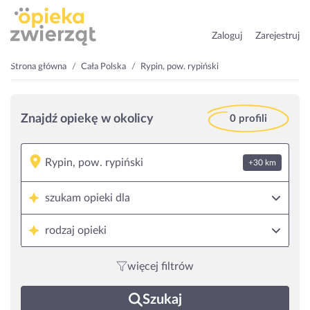
Zaloguj
Zarejestruj
Strona główna
Cała Polska
Rypin, pow. rypiński
Znajdź opiekę w okolicy
0 profili
+30 km
szukam opieki dla
rodzaj opieki
więcej filtrów
Szukaj