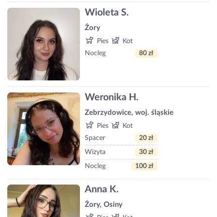
Wioleta S.
Żory
Pies
Kot
Nocleg
80 zł
Weronika H.
Zebrzydowice, woj. śląskie
Pies
Kot
Spacer
20 zł
Wizyta
30 zł
Nocleg
100 zł
Anna K.
Żory, Osiny