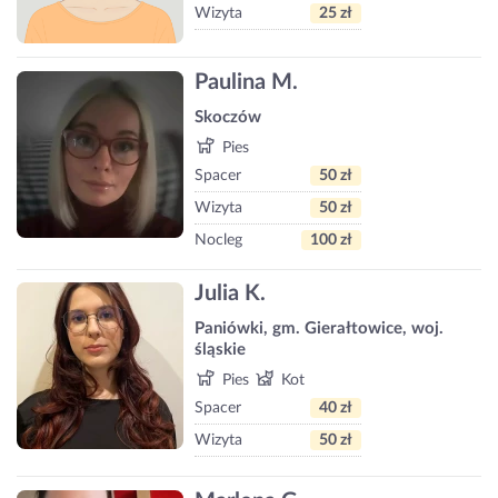
Wizyta
25 zł
Paulina M.
Skoczów
Pies
Spacer
50 zł
Wizyta
50 zł
Nocleg
100 zł
Julia K.
Paniówki, gm. Gierałtowice, woj.
śląskie
Pies
Kot
Spacer
40 zł
Wizyta
50 zł