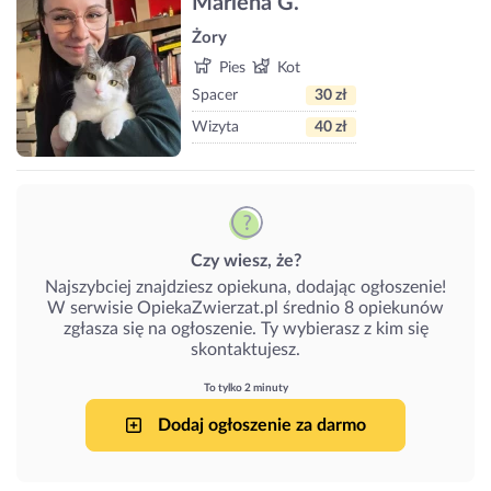
Marlena G.
Żory
Pies
Kot
Spacer
30 zł
Wizyta
40 zł
Czy wiesz, że?
Najszybciej znajdziesz opiekuna, dodając ogłoszenie!
W serwisie OpiekaZwierzat.pl średnio 8 opiekunów
zgłasza się na ogłoszenie. Ty wybierasz z kim się
skontaktujesz.
To tylko 2 minuty
Dodaj ogłoszenie za darmo