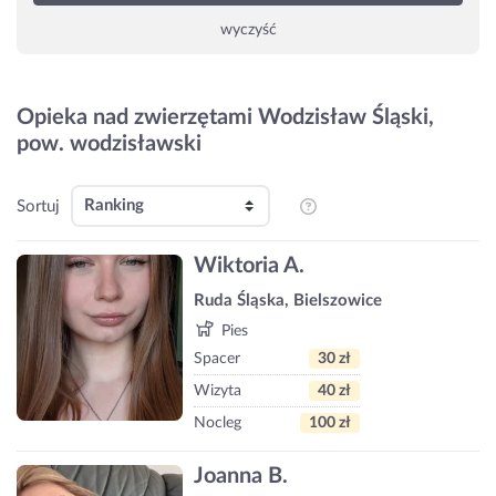
wyczyść
Opieka nad zwierzętami Wodzisław Śląski,
pow. wodzisławski
Sortuj
Wiktoria A.
Ruda Śląska, Bielszowice
Pies
Spacer
30 zł
Wizyta
40 zł
Nocleg
100 zł
Joanna B.