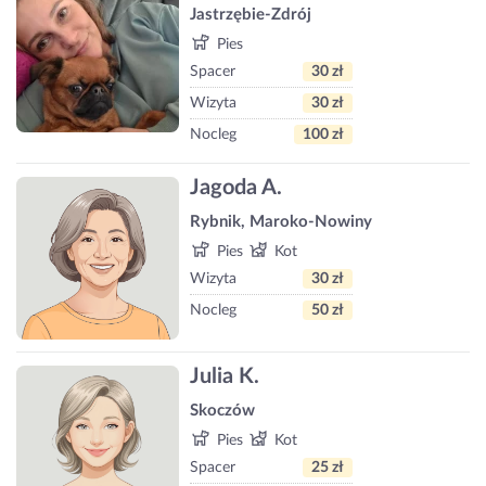
Jastrzębie-Zdrój
Pies
Spacer
30 zł
Wizyta
30 zł
Nocleg
100 zł
Jagoda A.
Rybnik, Maroko­‑Nowiny
Pies
Kot
Wizyta
30 zł
Nocleg
50 zł
Julia K.
Skoczów
Pies
Kot
Spacer
25 zł