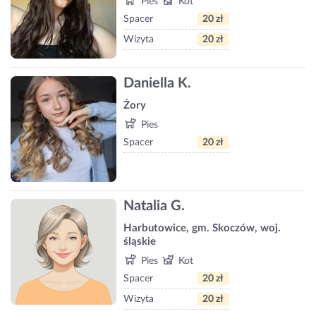
Pies
Kot
Spacer
20 zł
Wizyta
20 zł
Daniella K.
Żory
Pies
Spacer
20 zł
Natalia G.
Harbutowice, gm. Skoczów, woj.
śląskie
Pies
Kot
Spacer
20 zł
Wizyta
20 zł