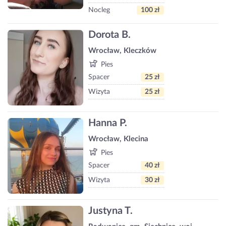
Nocleg
100 zł
Dorota B.
Wrocław, Kleczków
Pies
Spacer
25 zł
Wizyta
25 zł
Hanna P.
Wrocław, Klecina
Pies
Spacer
40 zł
Wizyta
30 zł
Justyna T.