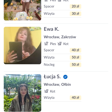
Pies
Kot
Spacer
20 zł
Wizyta
30 zł
Ewa K.
Wrocław, Zakrzów
Pies
Kot
Spacer
40 zł
Wizyta
50 zł
Nocleg
50 zł
Łucja S.
Wrocław, Ołbin
Kot
Wizyta
40 zł