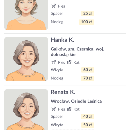
Pies
Spacer
25 zł
Nocleg
100 zł
Hanka K.
Gajków, gm. Czernica, woj.
dolnośląskie
Pies
Kot
Wizyta
60 zł
Nocleg
70 zł
Renata K.
Wrocław, Osiedle Leśnica
Pies
Kot
Spacer
40 zł
Wizyta
50 zł