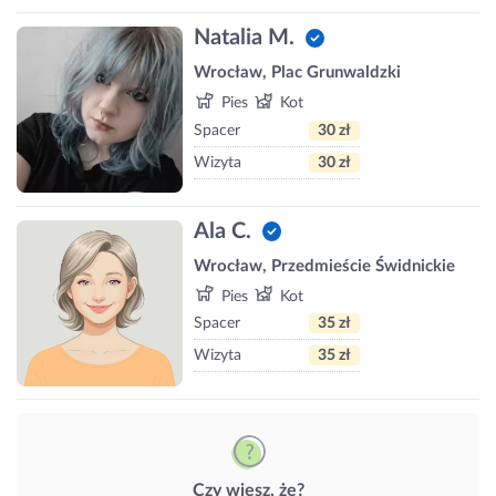
Natalia M.
Wrocław, Plac Grunwaldzki
Pies
Kot
Spacer
30 zł
Wizyta
30 zł
Ala C.
Wrocław, Przedmieście Świdnickie
Pies
Kot
Spacer
35 zł
Wizyta
35 zł
Czy wiesz, że?