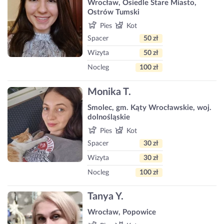
Wrocław, Osiedle Stare Miasto,
Ostrów Tumski
Pies
Kot
Spacer
50 zł
Wizyta
50 zł
Nocleg
100 zł
Monika T.
Smolec, gm. Kąty Wrocławskie, woj.
dolnośląskie
Pies
Kot
Spacer
30 zł
Wizyta
30 zł
Nocleg
100 zł
Tanya Y.
Wrocław, Popowice