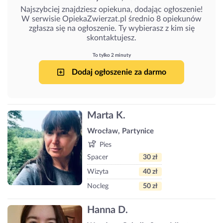
Najszybciej znajdziesz opiekuna, dodając ogłoszenie!
W serwisie OpiekaZwierzat.pl średnio 8 opiekunów
zgłasza się na ogłoszenie. Ty wybierasz z kim się
skontaktujesz.
To tylko 2 minuty
Dodaj ogłoszenie za darmo
Marta K.
Wrocław, Partynice
Pies
Spacer
30 zł
Wizyta
40 zł
Nocleg
50 zł
Hanna D.