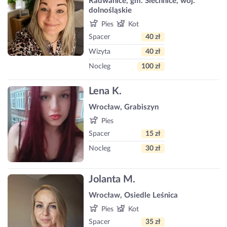
Radwanice, gm. Siechnice, woj.
dolnośląskie
Pies
Kot
Spacer
40 zł
Wizyta
40 zł
Nocleg
100 zł
Lena K.
Wrocław, Grabiszyn
Pies
Spacer
15 zł
Nocleg
30 zł
Jolanta M.
Wrocław, Osiedle Leśnica
Pies
Kot
Spacer
35 zł