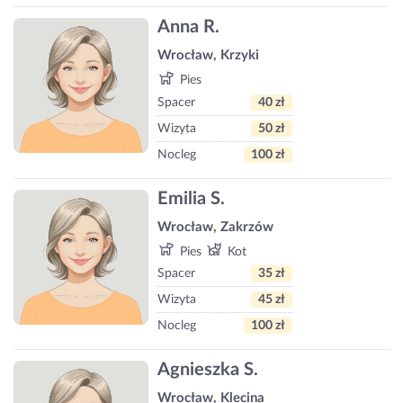
Anna R.
Wrocław, Krzyki
Pies
Spacer
40 zł
Wizyta
50 zł
Nocleg
100 zł
Emilia S.
Wrocław, Zakrzów
Pies
Kot
Spacer
35 zł
Wizyta
45 zł
Nocleg
100 zł
Agnieszka S.
Wrocław, Klecina