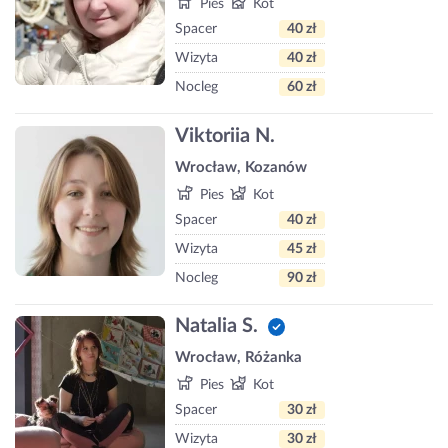
Pies
Kot
Spacer
40 zł
Wizyta
40 zł
Nocleg
60 zł
Viktoriia N.
Wrocław, Kozanów
Pies
Kot
Spacer
40 zł
Wizyta
45 zł
Nocleg
90 zł
Natalia S.
Wrocław, Różanka
Pies
Kot
Spacer
30 zł
Wizyta
30 zł