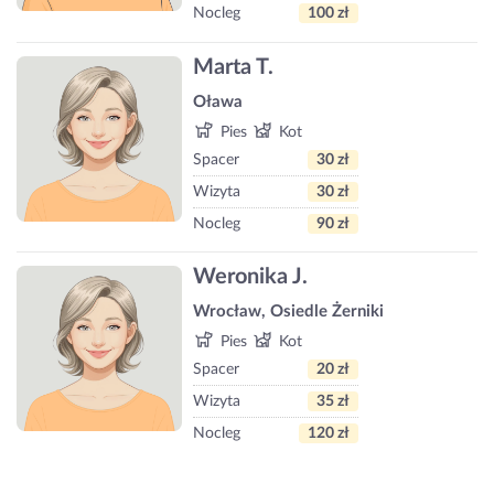
Nocleg
100 zł
Marta T.
Oława
Pies
Kot
Spacer
30 zł
Wizyta
30 zł
Nocleg
90 zł
Weronika J.
Wrocław, Osiedle Żerniki
Pies
Kot
Spacer
20 zł
Wizyta
35 zł
Nocleg
120 zł