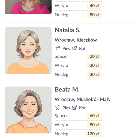
Wizyta
40 zł
Nocleg
80 zł
Natalia S.
Wrocław, Kleczków
Pies
Kot
Spacer
20 zł
Wizyta
30 zł
Nocleg
30 zł
Beata M.
Wrocław, Muchobór Mały
Pies
Kot
Spacer
60 zł
Wizyta
80 zł
Nocleg
120 zł