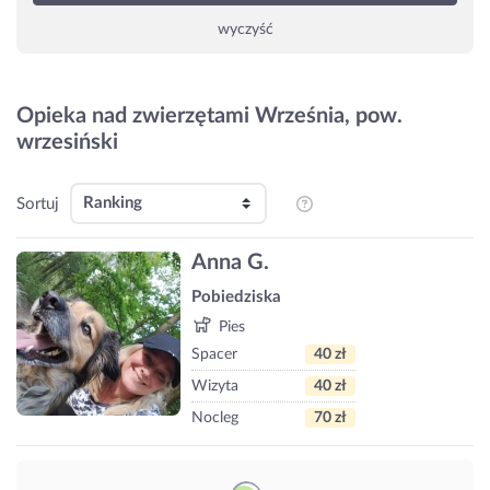
wyczyść
Opieka nad zwierzętami Września, pow.
wrzesiński
Sortuj
Anna G.
Pobiedziska
Pies
Spacer
40 zł
Wizyta
40 zł
Nocleg
70 zł