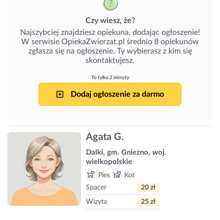
Czy wiesz, że?
Najszybciej znajdziesz opiekuna, dodając ogłoszenie!
W serwisie OpiekaZwierzat.pl średnio 8 opiekunów
zgłasza się na ogłoszenie. Ty wybierasz z kim się
skontaktujesz.
To tylko 2 minuty
Dodaj ogłoszenie za darmo
Agata G.
Dalki, gm. Gniezno, woj.
wielkopolskie
Pies
Kot
Spacer
20 zł
Wizyta
25 zł