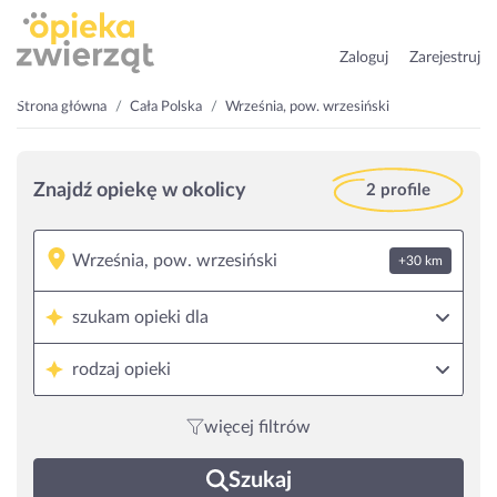
Zaloguj
Zarejestruj
Strona główna
Cała Polska
Września, pow. wrzesiński
Znajdź opiekę w okolicy
2 profile
+30 km
szukam opieki dla
rodzaj opieki
więcej filtrów
Szukaj