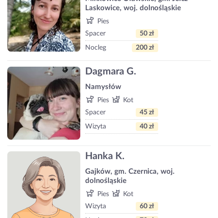
Laskowice, woj. dolnośląskie
Pies
Spacer
50 zł
Nocleg
200 zł
Dagmara G.
Namysłów
Pies
Kot
Spacer
45 zł
Wizyta
40 zł
Hanka K.
Gajków, gm. Czernica, woj.
dolnośląskie
Pies
Kot
Wizyta
60 zł