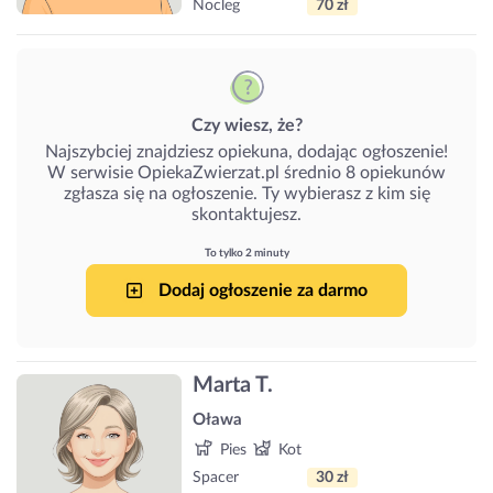
Nocleg
70 zł
Czy wiesz, że?
Najszybciej znajdziesz opiekuna, dodając ogłoszenie!
W serwisie OpiekaZwierzat.pl średnio 8 opiekunów
zgłasza się na ogłoszenie. Ty wybierasz z kim się
skontaktujesz.
To tylko 2 minuty
Dodaj ogłoszenie za darmo
Marta T.
Oława
Pies
Kot
Spacer
30 zł