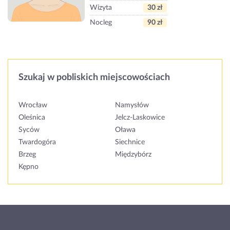
Wizyta
30 zł
Nocleg
90 zł
Szukaj w pobliskich miejscowościach
Wrocław
Namysłów
Oleśnica
Jelcz-Laskowice
Syców
Oława
Twardogóra
Siechnice
Brzeg
Międzybórz
Kępno