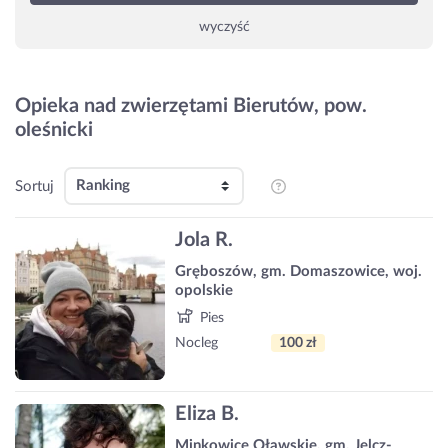
wyczyść
Opieka nad zwierzętami Bierutów, pow.
oleśnicki
Sortuj
Jola R.
Gręboszów, gm. Domaszowice, woj.
opolskie
Pies
Nocleg
100 zł
Eliza B.
Minkowice Oławskie, gm. Jelcz-