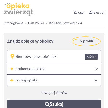
Zaloguj
Zarejestruj
Strona główna
Cała Polska
Bierutów, pow. oleśnicki
Znajdź opiekę w okolicy
5 profili
+30 km
szukam opieki dla
rodzaj opieki
więcej filtrów
Szukaj