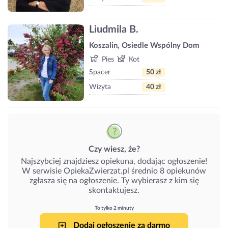
Liudmila B.
Koszalin, Osiedle Wspólny Dom
Pies
Kot
Spacer
50 zł
Wizyta
40 zł
Czy wiesz, że?
Najszybciej znajdziesz opiekuna, dodając ogłoszenie!
W serwisie OpiekaZwierzat.pl średnio 8 opiekunów
zgłasza się na ogłoszenie. Ty wybierasz z kim się
skontaktujesz.
To tylko 2 minuty
Dodaj ogłoszenie za darmo