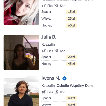
Pies
Kot
Spacer
15 zł
Wizyta
25 zł
Nocleg
60 zł
Julia B.
Koszalin
Pies
Kot
Spacer
20 zł
Nocleg
45 zł
Iwona N.
Koszalin, Osiedle Wspólny Dom
Pies
Kot
Spacer
40 zł
Wizyta
40 zł