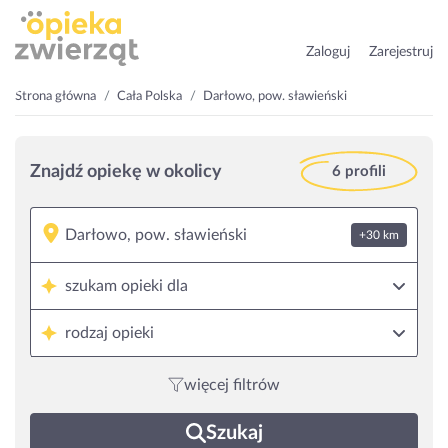
Zaloguj
Zarejestruj
Strona główna
Cała Polska
Darłowo, pow. sławieński
Znajdź opiekę w okolicy
6 profili
+30 km
szukam opieki dla
rodzaj opieki
więcej filtrów
Szukaj