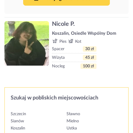
Nicole P.
Koszalin, Osiedle Wspólny Dom
Pies
Kot
Spacer
30 zł
Wizyta
45 zł
Nocleg
100 zł
Szukaj w pobliskich miejscowościach
Szczecin
Sławno
Sianów
Mielno
Koszalin
Ustka