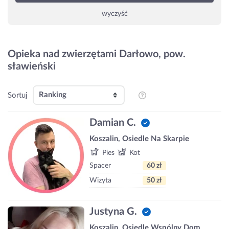
wyczyść
Opieka nad zwierzętami Darłowo, pow.
sławieński
Sortuj
Damian C.
Koszalin, Osiedle Na Skarpie
Pies
Kot
Spacer
60 zł
Wizyta
50 zł
Justyna G.
Koszalin, Osiedle Wspólny Dom