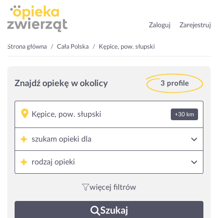
Zaloguj
Zarejestruj
Strona główna
Cała Polska
Kępice, pow. słupski
Znajdź opiekę w okolicy
3 profile
+30 km
szukam opieki dla
rodzaj opieki
więcej filtrów
Szukaj