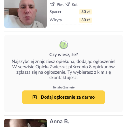
Pies
Kot
Spacer
30 zł
Wizyta
30 zł
Czy wiesz, że?
Najszybciej znajdziesz opiekuna, dodając ogłoszenie!
W serwisie OpiekaZwierzat.pl średnio 8 opiekunów
zgłasza się na ogłoszenie. Ty wybierasz z kim się
skontaktujesz.
To tylko 2 minuty
Dodaj ogłoszenie za darmo
Anna B.