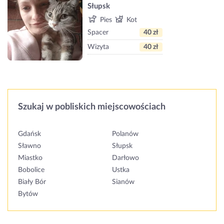
Słupsk
Pies
Kot
Spacer
40 zł
Wizyta
40 zł
Szukaj w pobliskich miejscowościach
Gdańsk
Polanów
Sławno
Słupsk
Miastko
Darłowo
Bobolice
Ustka
Biały Bór
Sianów
Bytów