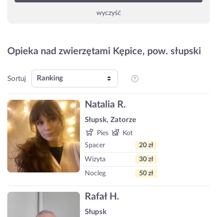
wyczyść
Opieka nad zwierzętami Kępice, pow. słupski
Sortuj
Natalia R.
Słupsk, Zatorze
Pies
Kot
Spacer
20 zł
Wizyta
30 zł
Nocleg
50 zł
Rafał H.
Słupsk