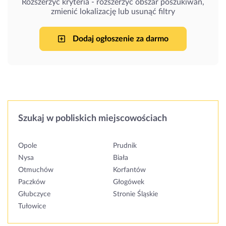
Rozszerzyć kryteria - rozszerzyć obszar poszukiwań,
zmienić lokalizację lub usunąć filtry
Dodaj ogłoszenie za darmo
Szukaj w pobliskich miejscowościach
Opole
Prudnik
Nysa
Biała
Otmuchów
Korfantów
Paczków
Głogówek
Głubczyce
Stronie Śląskie
Tułowice