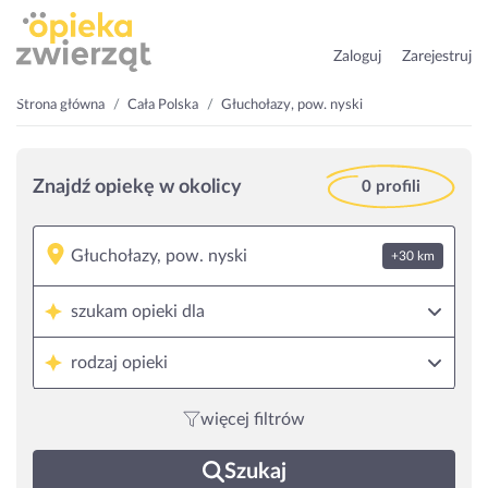
Zaloguj
Zarejestruj
Strona główna
Cała Polska
Głuchołazy, pow. nyski
Znajdź opiekę w okolicy
0 profili
+30 km
szukam opieki dla
rodzaj opieki
więcej filtrów
Szukaj