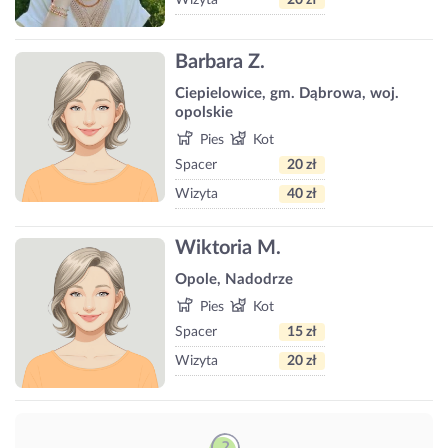
Wizyta
20 zł
Barbara Z.
Ciepielowice, gm. Dąbrowa, woj.
opolskie
Pies
Kot
Spacer
20 zł
Wizyta
40 zł
Wiktoria M.
Opole, Nadodrze
Pies
Kot
Spacer
15 zł
Wizyta
20 zł