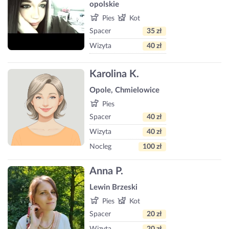
opolskie
Pies
Kot
Spacer
35 zł
Wizyta
40 zł
Karolina K.
Opole, Chmielowice
Pies
Spacer
40 zł
Wizyta
40 zł
Nocleg
100 zł
Anna P.
Lewin Brzeski
Pies
Kot
Spacer
20 zł