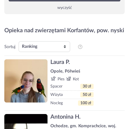
wyczyść
Opieka nad zwierzętami Korfantów, pow. nyski
Sortuj
Laura P.
Opole, Półwieś
Pies
Kot
Spacer
30 zł
Wizyta
50 zł
Nocleg
100 zł
Antonina H.
Ochodze, gm. Komprachcice, woj.