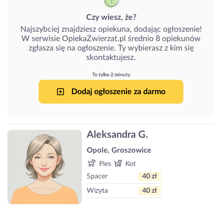
Czy wiesz, że?
Najszybciej znajdziesz opiekuna, dodając ogłoszenie!
W serwisie OpiekaZwierzat.pl średnio 8 opiekunów
zgłasza się na ogłoszenie. Ty wybierasz z kim się
skontaktujesz.
To tylko 2 minuty
Dodaj ogłoszenie za darmo
Aleksandra G.
Opole, Groszowice
Pies
Kot
Spacer
40 zł
Wizyta
40 zł