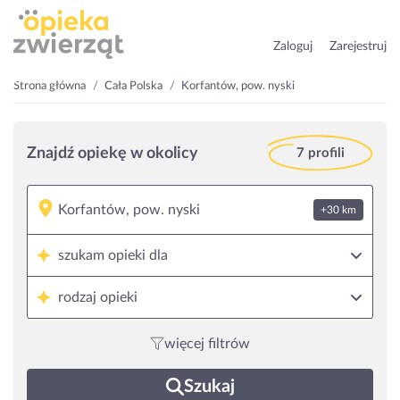
Zaloguj
Zarejestruj
Strona główna
Cała Polska
Korfantów, pow. nyski
Znajdź opiekę w okolicy
7 profili
+30 km
szukam opieki dla
rodzaj opieki
więcej filtrów
Szukaj