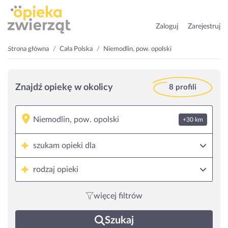
Zaloguj
Zarejestruj
Strona główna
Cała Polska
Niemodlin, pow. opolski
Znajdź opiekę w okolicy
8 profili
+30 km
szukam opieki dla
rodzaj opieki
więcej filtrów
Szukaj