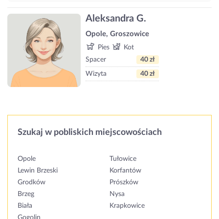
Aleksandra G.
Opole, Groszowice
Pies
Kot
Spacer
40 zł
Wizyta
40 zł
Szukaj w pobliskich miejscowościach
Opole
Tułowice
Lewin Brzeski
Korfantów
Grodków
Prószków
Brzeg
Nysa
Biała
Krapkowice
Gogolin