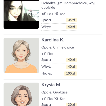
Ochodze, gm. Komprachcice, woj.
opolskie
Pies
Kot
Spacer
35 zł
Wizyta
40 zł
Karolina K.
Opole, Chmielowice
Pies
Spacer
40 zł
Wizyta
40 zł
Nocleg
100 zł
Krysia M.
Opole, Grudzice
Pies
Kot
Spacer
30 zł