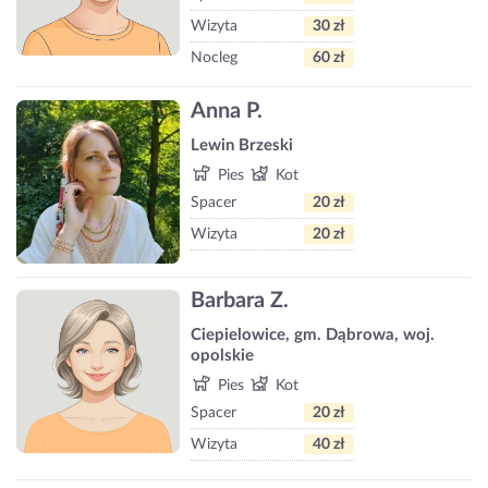
Wizyta
30 zł
Nocleg
60 zł
Anna P.
Lewin Brzeski
Pies
Kot
Spacer
20 zł
Wizyta
20 zł
Barbara Z.
Ciepielowice, gm. Dąbrowa, woj.
opolskie
Pies
Kot
Spacer
20 zł
Wizyta
40 zł