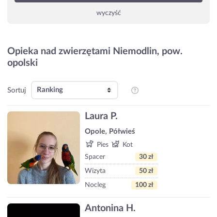
wyczyść
Opieka nad zwierzętami Niemodlin, pow.
opolski
Sortuj
Laura P.
Opole, Półwieś
Pies
Kot
Spacer
30 zł
Wizyta
50 zł
Nocleg
100 zł
Antonina H.