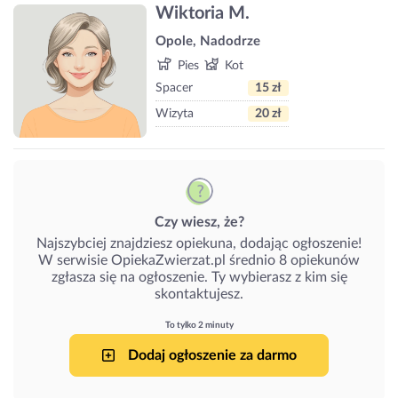
Wiktoria M.
Opole, Nadodrze
Pies
Kot
Spacer
15 zł
Wizyta
20 zł
Czy wiesz, że?
Najszybciej znajdziesz opiekuna, dodając ogłoszenie!
W serwisie OpiekaZwierzat.pl średnio 8 opiekunów
zgłasza się na ogłoszenie. Ty wybierasz z kim się
skontaktujesz.
To tylko 2 minuty
Dodaj ogłoszenie za darmo