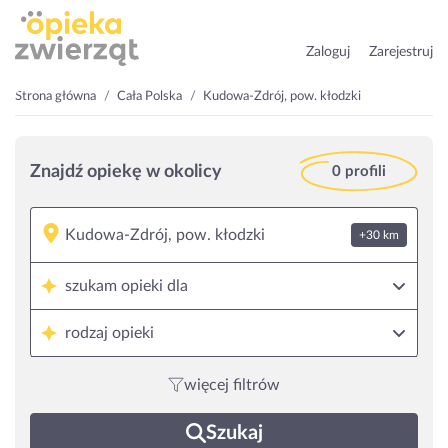
Zaloguj
Zarejestruj
Strona główna
Cała Polska
Kudowa-Zdrój, pow. kłodzki
Znajdź opiekę w okolicy
0 profili
+30 km
szukam opieki dla
rodzaj opieki
więcej filtrów
Szukaj