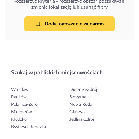
Rozszerzyć kryteria - rozszerzyć obszar poszukiwań,
zmienić lokalizację lub usunąć filtry
Dodaj ogłoszenie za darmo
Szukaj w pobliskich miejscowościach
Wrocław
Duszniki-Zdrój
Radków
Szczytna
Polanica-Zdrój
Nowa Ruda
Mieroszów
Głuszyca
Kłodzko
Jedlina-Zdrój
Bystrzyca Kłodzka