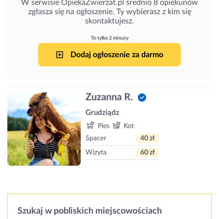
W serwisie OpiekaZwierzat.pl średnio 8 opiekunów
zgłasza się na ogłoszenie. Ty wybierasz z kim się
skontaktujesz.
To tylko 2 minuty
Dodaj ogłoszenie za darmo
Zuzanna R.
Grudziądz
Pies
Kot
Spacer
40 zł
Wizyta
60 zł
Szukaj w pobliskich miejscowościach