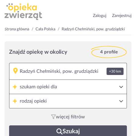
Zaloguj
Zarejestruj
Strona główna
Cała Polska
Radzyń Chełmiński, pow. grudziądzki
Znajdź opiekę w okolicy
4 profile
+30 km
szukam opieki dla
rodzaj opieki
więcej filtrów
Szukaj