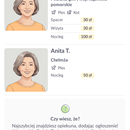
pomorskie
Pies
Kot
Spacer
30 zł
Wizyta
30 zł
Nocleg
100 zł
Anita T.
Chełmża
Pies
Nocleg
50 zł
Czy wiesz, że?
Najszybciej znajdziesz opiekuna, dodając ogłoszenie!