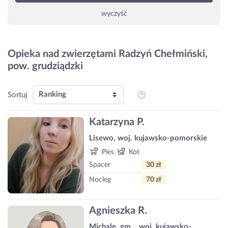
wyczyść
Opieka nad zwierzętami Radzyń Chełmiński,
pow. grudziądzki
Sortuj
Katarzyna P.
Lisewo, woj. kujawsko-pomorskie
Pies
Kot
Spacer
30 zł
Nocleg
70 zł
Agnieszka R.
Michale, gm. , woj. kujawsko-