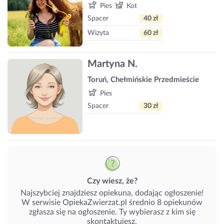
Pies
Kot
Spacer
40 zł
Wizyta
60 zł
Martyna N.
Toruń, Chełmińskie Przedmieście
Pies
Spacer
30 zł
Czy wiesz, że?
Najszybciej znajdziesz opiekuna, dodając ogłoszenie!
W serwisie OpiekaZwierzat.pl średnio 8 opiekunów
zgłasza się na ogłoszenie. Ty wybierasz z kim się
skontaktujesz.