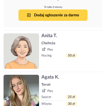
To tylko 2 minuty
Dodaj ogłoszenie za darmo
Anita T.
Chełmża
Pies
Nocleg
50 zł
Agata K.
Toruń
Pies
Spacer
25 zł
Wizyta
30 zł