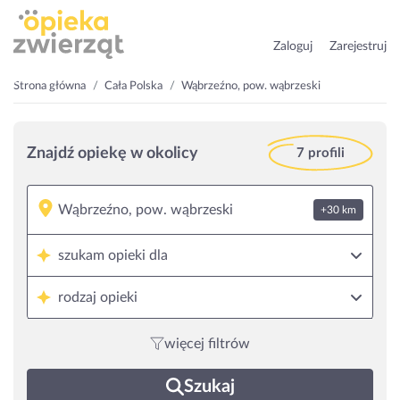
Zaloguj
Zarejestruj
Strona główna
Cała Polska
Wąbrzeźno, pow. wąbrzeski
Znajdź opiekę w okolicy
7 profili
+30 km
szukam opieki dla
rodzaj opieki
więcej filtrów
Szukaj