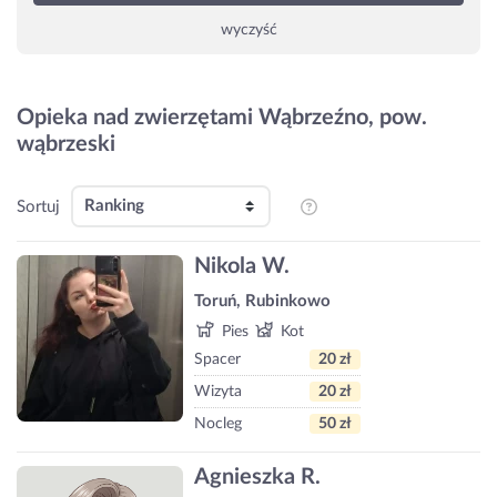
wyczyść
Opieka nad zwierzętami Wąbrzeźno, pow.
wąbrzeski
Sortuj
Nikola W.
Toruń, Rubinkowo
Pies
Kot
Spacer
20 zł
Wizyta
20 zł
Nocleg
50 zł
Agnieszka R.