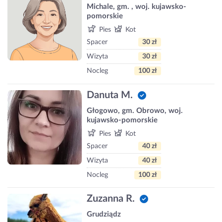
Michale, gm. , woj. kujawsko-
pomorskie
Pies
Kot
Spacer
30 zł
Wizyta
30 zł
Nocleg
100 zł
Danuta M.
Głogowo, gm. Obrowo, woj.
kujawsko-pomorskie
Pies
Kot
Spacer
40 zł
Wizyta
40 zł
Nocleg
100 zł
Zuzanna R.
Grudziądz