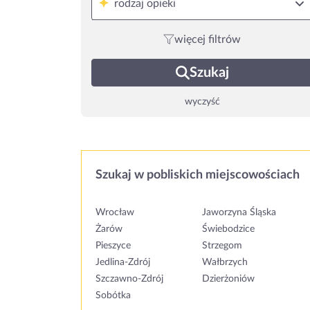
rodzaj opieki
więcej filtrów
Szukaj
wyczyść
Szukaj w pobliskich miejscowościach
Wrocław
Jaworzyna Śląska
Żarów
Świebodzice
Pieszyce
Strzegom
Jedlina-Zdrój
Wałbrzych
Szczawno-Zdrój
Dzierżoniów
Sobótka