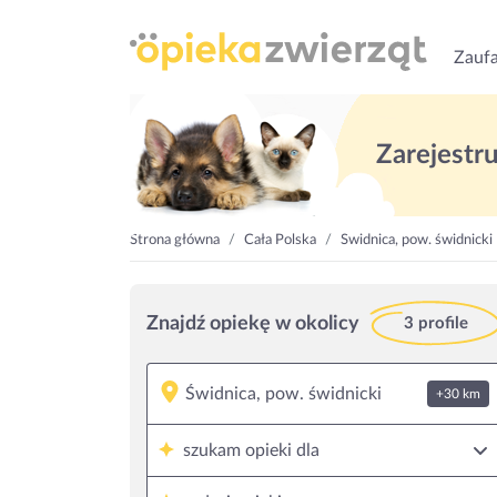
Zaufa
Zarejestruj
Strona główna
Cała Polska
Świdnica, pow. świdnicki
Znajdź opiekę w okolicy
3 profile
+30 km
szukam opieki dla