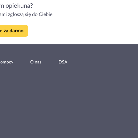
m opiekuna?
mi zgłoszą się do Ciebie
e za darmo
pomocy
O nas
DSA