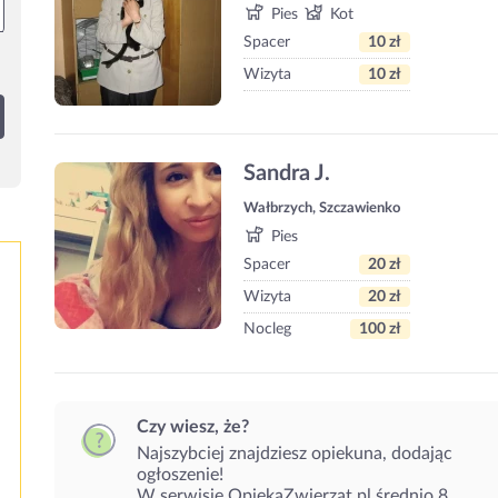
Pies
Kot
Spacer
10 zł
Wizyta
10 zł
Sandra J.
Wałbrzych, Szczawienko
Pies
Spacer
20 zł
Wizyta
20 zł
Nocleg
100 zł
Czy wiesz, że?
Najszybciej znajdziesz opiekuna, dodając
ogłoszenie!
W serwisie OpiekaZwierzat.pl średnio 8