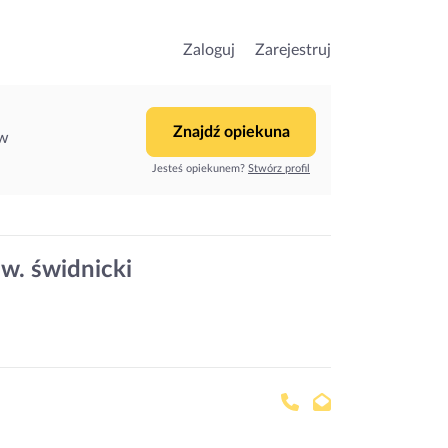
Zaloguj
Zarejestruj
Znajdź opiekuna
ów
Jesteś opiekunem?
Stwórz profil
w. świdnicki