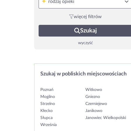
rodzaj opieki
więcej filtrów
Szukaj
wyczyść
Szukaj w pobliskich miejscowościach
Poznań
Witkowo
Mogilno
Gniezno
Strzelno
Czerniejewo
Kłecko
Janikowo
Słupca
Janowiec Wielkopolski
Września