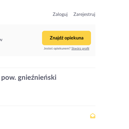
Zaloguj
Zarejestruj
Znajdź opiekuna
ów
Jesteś opiekunem?
Stwórz profil
 pow. gnieźnieński