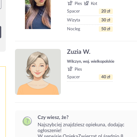
Pies
Kot
Spacer
20 zł
Wizyta
30 zł
Nocleg
50 zł
Zuzia W.
Wilczyn, woj. wielkopolskie
Pies
Spacer
40 zł
Czy wiesz, że?
Najszybciej znajdziesz opiekuna, dodając
ogłoszenie!
W serwisie OpiekaZwierzat.pl średnio 8