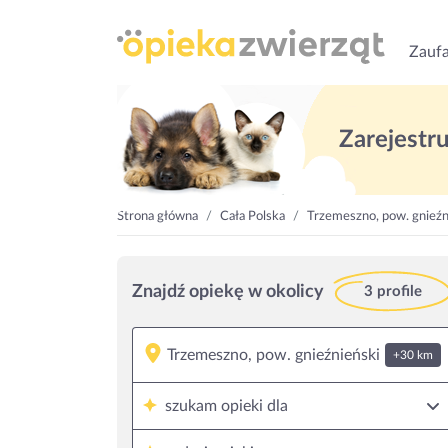
Zaufa
Zarejestruj
Strona główna
Cała Polska
Trzemeszno, pow. gnieźn
Znajdź opiekę w okolicy
3 profile
+30 km
szukam opieki dla