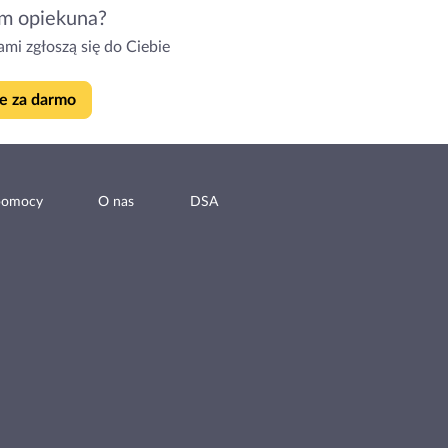
m opiekuna?
mi zgłoszą się do Ciebie
e za darmo
pomocy
O nas
DSA